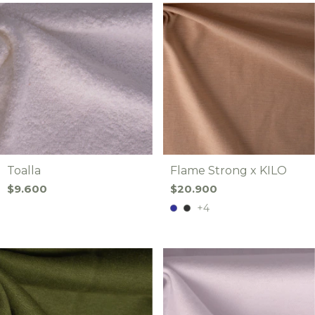
Toalla
Flame Strong x KILO
$9.600
$20.900
+4