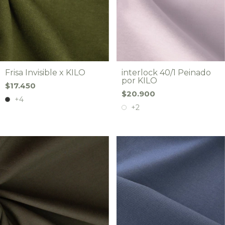
Frisa Invisible x KILO
interlock 40/1 Peinado
por KILO
$17.450
$20.900
+4
+2