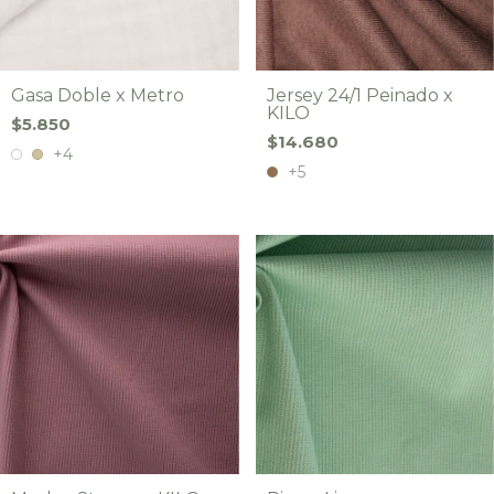
Gasa Doble x Metro
Jersey 24/1 Peinado x
KILO
$5.850
$14.680
+4
+5