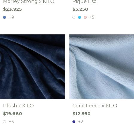
Morley Strong x KILO
Pique Liso
$23.925
$5.250
+9
+5
Plush x KILO
Coral fleece x KILO
$19.680
$12.950
+6
+2