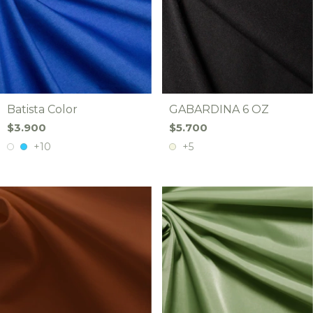
Batista Color
GABARDINA 6 OZ
$3.900
$5.700
+10
+5