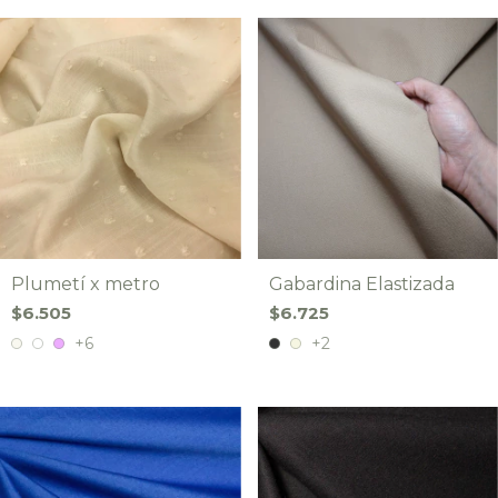
Plumetí x metro
Gabardina Elastizada
$6.505
$6.725
+6
+2