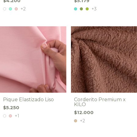
$4.200
$5.179
+2
+3
Pique Elastizado Liso
Corderito Premium x
KILO
$5.250
$12.000
+1
+2