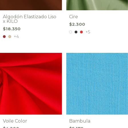
Algodón Elastizado Liso
Cire
x KILO
$2.300
$18.350
+5
+4
Voile Color
Bambula