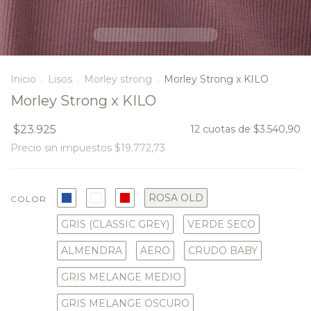
Inicio
.
Lisos
.
Morley strong
.
Morley Strong x KILO
Morley Strong x KILO
$23.925
12
cuotas de
$3.540,90
Precio sin impuestos
$19.772,73
ROSA OLD
COLOR
GRIS (CLASSIC GREY)
VERDE SECO
ALMENDRA
AERO
CRUDO BABY
GRIS MELANGE MEDIO
GRIS MELANGE OSCURO