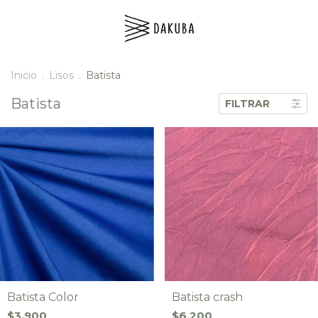
Inicio
.
Lisos
.
Batista
Batista
FILTRAR
Batista Color
Batista crash
$3.900
$6.200