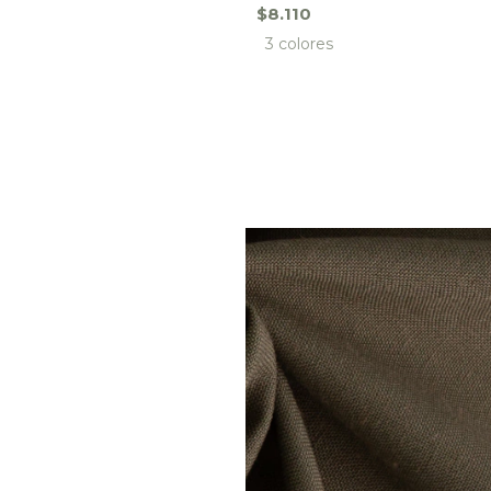
$8.110
3 colores