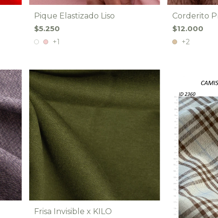
Pique Elastizado Liso
Corderito 
$5.250
$12.000
+1
+2
Frisa Invisible x KILO