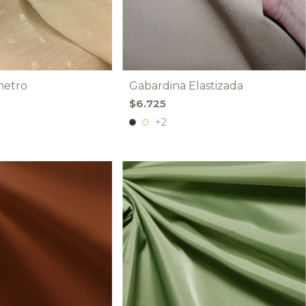
metro
Gabardina Elastizada
$6.725
+2