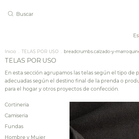
Buscar
E
Inicio
.
TELAS POR USO
.
breadcrumbs.calzado-y-marroquine
TELAS POR USO
En esta sección agrupamos las telas según el tipo de 
adecuadas según el destino final de la prenda o produc
para el hogar y otros proyectos de confección.
Cortineria
Camiseria
Fundas
Hombre y Mujer