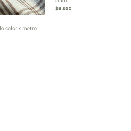
claro
$8.650
lo color x metro