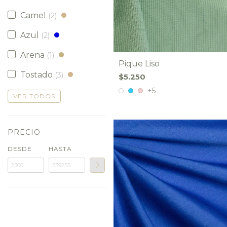
Camel
(2)
Azul
(2)
Arena
(1)
Pique Liso
Tostado
(3)
$5.250
+5
VER TODOS
PRECIO
DESDE
HASTA