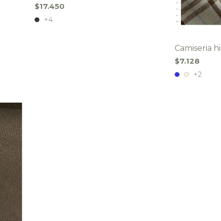
$17.450
+4
Camiseria hi
$7.128
+2