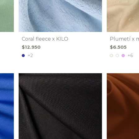
Coral fleece x KILO
Plumetí x 
$12.950
$6.505
+2
+6