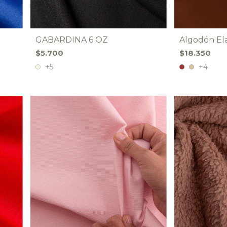
GABARDINA 6 OZ
Algodón Ela
$5.700
$18.350
+5
+4