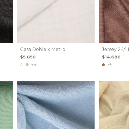
Gasa Doble x Metro
Jersey 24/1
$5.850
$14.680
+4
+5