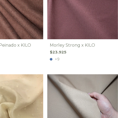
 Peinado x KILO
Morley Strong x KILO
$23.925
+9