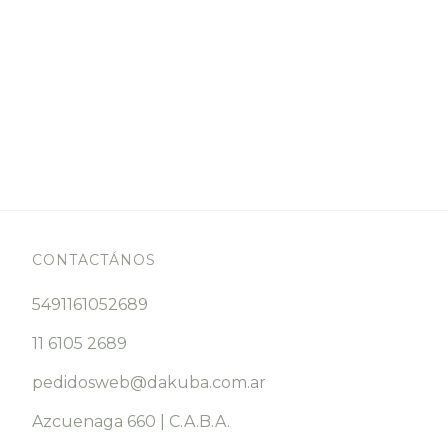
CONTACTÁNOS
5491161052689
11 6105 2689
pedidosweb@dakuba.com.ar
Azcuenaga 660 | C.A.B.A.