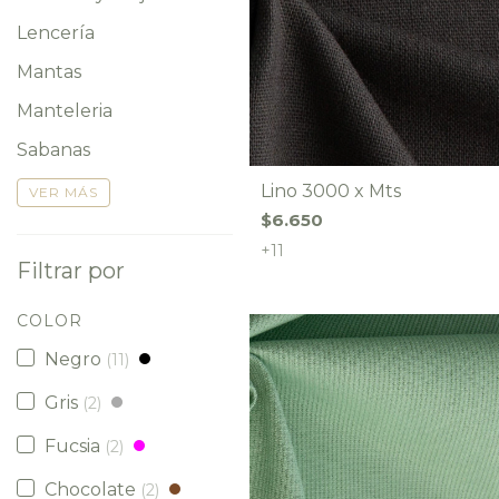
Lencería
Mantas
Manteleria
Sabanas
Lino 3000 x Mts
VER MÁS
$6.650
+11
Filtrar por
COLOR
Negro
(11)
Gris
(2)
Fucsia
(2)
Chocolate
(2)