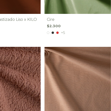
stizado Liso x KILO
Cire
$2.300
+5