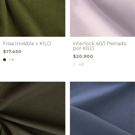
Frisa Invisible x KILO
interlock 40/1 Peinado
por KILO
$17.450
$20.900
+4
+2