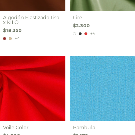
Algodón Elastizado Liso
Cire
x KILO
$2.300
$18.350
+5
+4
Voile Color
Bambula