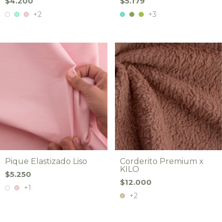
$4.200
$5.179
+2
+3
Pique Elastizado Liso
Corderito Premium x
KILO
$5.250
$12.000
+1
+2