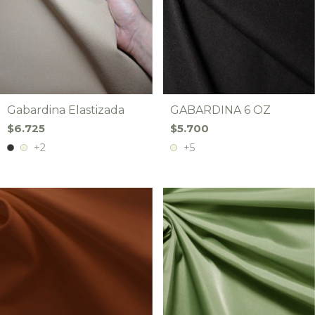
Gabardina Elastizada
GABARDINA 6 OZ
$6.725
$5.700
+2
+5