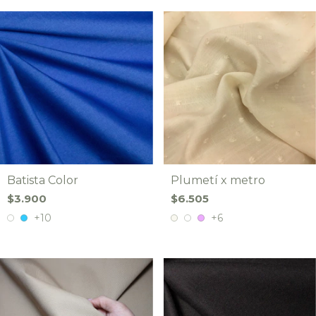
Batista Color
Plumetí x metro
$3.900
$6.505
+10
+6