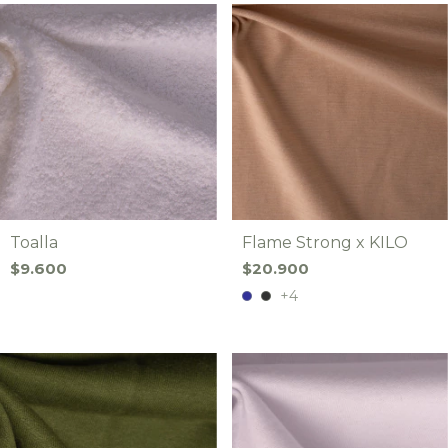
Toalla
Flame Strong x KILO
$9.600
$20.900
+4