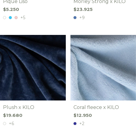
Pique Liso
Morley Strong x KILO
$5.250
$23.925
+5
+9
Plush x KILO
Coral fleece x KILO
$19.680
$12.950
+6
+2